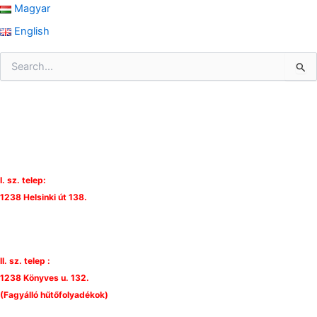
Magyar
English
S
e
a
r
c
h
f
o
r
I. sz. telep:
:
1238 Helsinki út 138.
II. sz. telep :
1238 Könyves u. 132.
(Fagyálló hűtőfolyadékok)