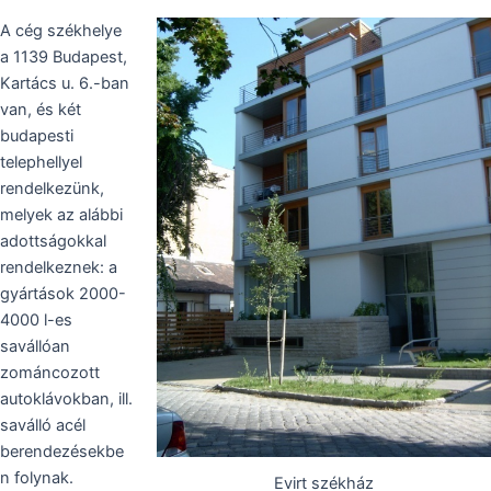
A cég székhelye
a 1139 Budapest,
Kartács u. 6.-ban
van, és két
budapesti
telephellyel
rendelkezünk,
melyek az alábbi
adottságokkal
rendelkeznek: a
gyártások 2000-
4000 l-es
savállóan
zománcozott
autoklávokban, ill.
saválló acél
berendezésekbe
n folynak.
Evirt székház