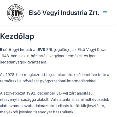
Skip
to
Első Vegyi Industria Zrt.
content
Main
Men
Kezdőlap
E
lső
V
egyi
I
ndustria (
EVI
) ZRt. jogelődje, az Első Vegyi Ktsz.
1948-ban alakult háztartás-vegyipari termékek és ipari
segédanyagok gyártására.
Az 1978-ban megkezdett teljes rekonstrukció lehetővé tette a
termékskála bővítését gyógyszeripari intermedierekkel.
A szövetkezet 1992. december 31.-vel zárt alapítású
részvénytársasággá alakult. Vállalatunknál az elmúlt évtizedek
alatt számos szabadalmaztatott eljárás került kifejlesztésre,
melyekből jelenleg tizenegyet használunk.