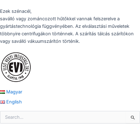
Ezek szénacél,
saválló vagy zománcozott hűtőkkel vannak felszerelve a
gyártástechnológia függvényében. Az elválasztási műveletek
többnyire centrifugákon történnek. A szárítás tálcás szárítókon
vagy saválló vákuumszárítón történik.
Magyar
English
S
e
a
r
c