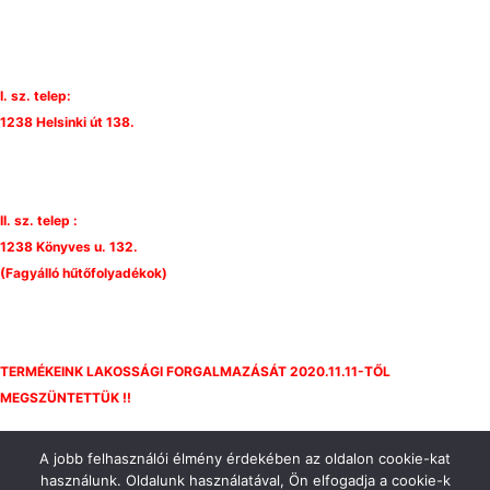
h
f
o
r
I. sz. telep:
:
1238 Helsinki út 138.
II. sz. telep :
1238 Könyves u. 132.
(Fagyálló hűtőfolyadékok)
TERMÉKEINK LAKOSSÁGI FORGALMAZÁSÁT 2020.11.11-TŐL
MEGSZÜNTETTÜK !!
A jobb felhasználói élmény érdekében az oldalon cookie-kat
használunk. Oldalunk használatával, Ön elfogadja a cookie-k