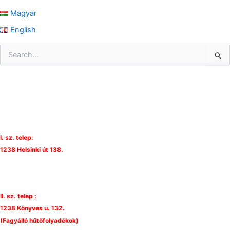
Magyar
English
S
e
a
r
c
h
f
o
r
I. sz. telep:
:
1238 Helsinki út 138.
II. sz. telep :
1238 Könyves u. 132.
(Fagyálló hűtőfolyadékok)