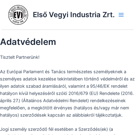
Skip
to
Első Vegyi Industria Zrt.
content
Main
Men
Adatvédelem
Tisztelt Partnerünk!
Az Európai Parlament és Tanács természetes személyeknek a
személyes adatok kezelése tekintetében történő védelméről és az
ilyen adatok szabad áramlásáról, valamint a 95/46/EK rendelet
hatályon kívül helyezéséről szóló 2016/679 (EU) Rendelete (2016.
április 27.) (Általános Adatvédelmi Rendelet) rendelkezéseinek
megfelelően, a megkötött érvényes (hatályos és/vagy már nem
hatályos) szerződések kapcsán az alábbiakról tájékoztatjuk.
Jogi személy szerződő fél esetében a Szerződés(ek) (a