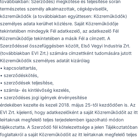
továbbiakban: Szerződés) megkötése és teljesítése során
természetes személy alkalmazottak, cégképviselők,
közreműködők (a továbbiakban együttesen: Közreműködők)
személyes adata kerülhet közlésre. Saját Közreműködője
tekintetében mindegyik Fél adatkezelő, az adatkezelő Fél
Közreműködője tekintetében a másik Fél a címzett. A
Szerződéssel összefüggésben közölt, Első Vegyi Industria Zrt.
(továbbiakban EVI Zrt.) számára címzettként tudomására jutott
Közreműködők személyes adatát kizárólag
• kapcsolattartás,
• szerződéskötés,
• szerződések teljesítése,
• számla- és kintlévőség kezelés,
• szerződéses jogi igények érvényesítése
érdekében kezelte és kezeli 2018. május 25-től kezdődően is. Az
EVI Zrt. kijelenti, hogy adatkezelőként a saját Közreműködőit az itt
leírtaknak megfelelő teljes terjedelemben igazolható módon
tájékoztatta. A Szerződő fél kötelezettsége a jelen Tájékoztatóban
foglaltakról a saját Közreműködőit az itt leírtaknak megfelelő teljes