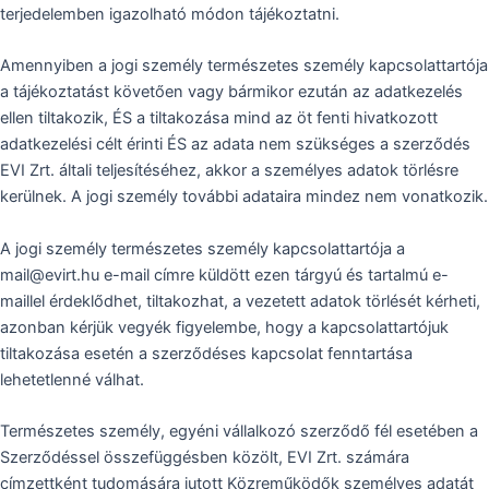
terjedelemben igazolható módon tájékoztatni.
Amennyiben a jogi személy természetes személy kapcsolattartója
a tájékoztatást követően vagy bármikor ezután az adatkezelés
ellen tiltakozik, ÉS a tiltakozása mind az öt fenti hivatkozott
adatkezelési célt érinti ÉS az adata nem szükséges a szerződés
EVI Zrt. általi teljesítéséhez, akkor a személyes adatok törlésre
kerülnek. A jogi személy további adataira mindez nem vonatkozik.
A jogi személy természetes személy kapcsolattartója a
mail@evirt.hu e-mail címre küldött ezen tárgyú és tartalmú e-
maillel érdeklődhet, tiltakozhat, a vezetett adatok törlését kérheti,
azonban kérjük vegyék figyelembe, hogy a kapcsolattartójuk
tiltakozása esetén a szerződéses kapcsolat fenntartása
lehetetlenné válhat.
Természetes személy, egyéni vállalkozó szerződő fél esetében a
Szerződéssel összefüggésben közölt, EVI Zrt. számára
címzettként tudomására jutott Közreműködők személyes adatát