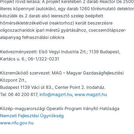
Projekt rövid leírása: A projekt keretében 2 darab Reactor De 2500
literes köpennyel (autokláv), egy darab 1260 törésmutató detektor
készülék és 2 darab alsó leeresztő szelep beépített
hőmérsékletérzékelővel (reaktorhoz) került beszerzésre
oligoszacharidok ipari méretű gyártásához, csecsemőtápszer-
alapanyag felhasználási célokra
Kedvezményezett: Első Vegyi Industria Zrt.; 1139 Budapest,
Kartács u. 6.; 06-1/322-0231
Közreműködő szervezet: MAG – Magyar Gazdaságfejlesztési
Központ Zrt.,
Budapest 1139 Váci út 83., Center Point 2. Irodaház.
Tel: 06 40 200 617,
info@magzrt.hu
,
www.magzrt.hu
Közép-magyarországi Operatív Program Irányító Hatósága
Nemzeti Fejlesztési Ügynökség
www.nfu.gov.hu