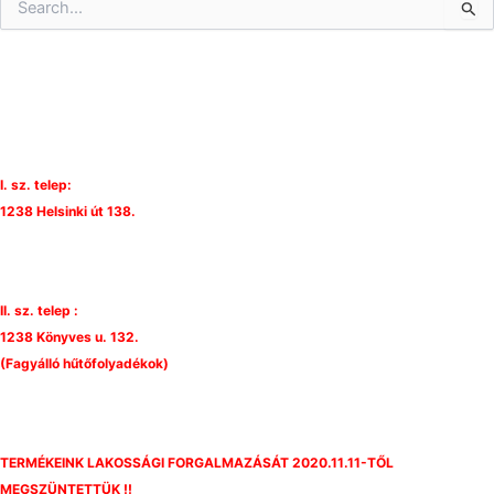
e
a
r
c
h
f
o
r
I. sz. telep:
:
1238 Helsinki út 138.
II. sz. telep :
1238 Könyves u. 132.
(Fagyálló hűtőfolyadékok)
TERMÉKEINK LAKOSSÁGI FORGALMAZÁSÁT 2020.11.11-TŐL
MEGSZÜNTETTÜK !!