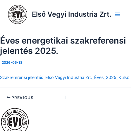
Skip
to
Első Vegyi Industria Zrt.
content
Main
Men
Éves energetikai szakreferensi
jelentés 2025.
2026-05-18
Szakreferensi jelentés_Első Vegyi Industria Zrt._Éves_2025_Külső
PREVIOUS