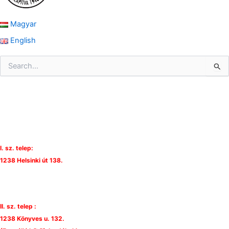
Magyar
English
S
e
a
r
c
h
f
o
r
I. sz. telep:
:
1238 Helsinki út 138.
II. sz. telep :
1238 Könyves u. 132.